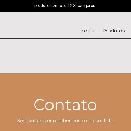
produtos em até 12 X sem juros
Inicial
Produtos
Contato
Será um prazer recebermos o seu contato.