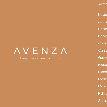
Pro
Novi
Apar
Banc
Banq
Cade
Carro
Gave
Mesas
Mesa
Mesas
Mesas
Poltr
Sofá