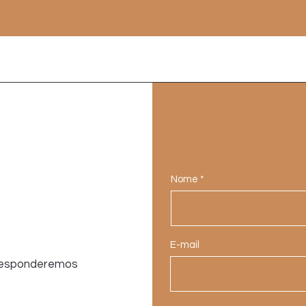
Nome
E-mail
 responderemos