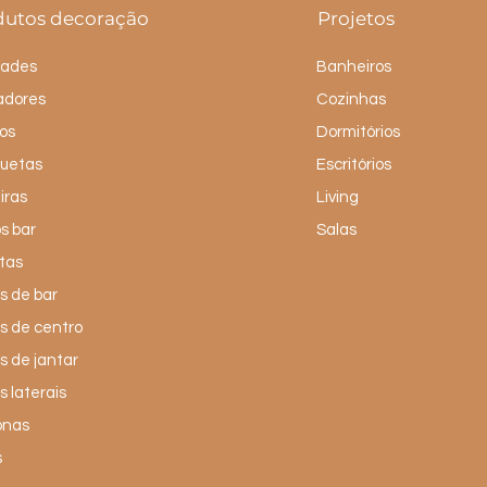
dutos decoração
Projetos
dades
Banheiros
adores
Cozinhas
os
Dormitórios
uetas
Escritórios
iras
Living
s bar
Salas
tas
 de bar
s de centro
 de jantar
 laterais
onas
s