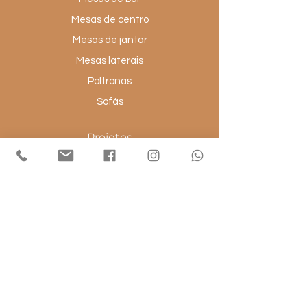
Mesas de centro
Mesas de jantar
Mesas laterais
Poltronas
Sofás
Projetos
Banheiros
Cozinhas
Dormitórios
Escritórios
Living
Salas
Avenza