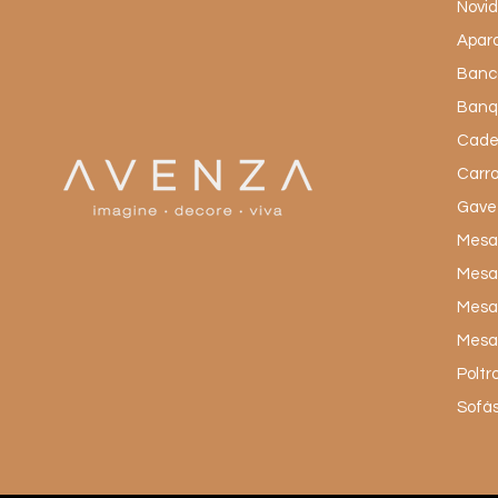
Novi
Apar
Banc
Banq
Cade
Carro
Gave
Mesas
Mesa
Mesas
Mesas
Poltr
Sofá