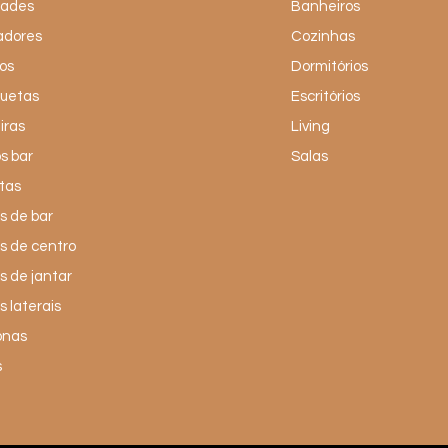
dades
Banheiros
adores
Cozinhas
os
Dormitórios
uetas
Escritórios
iras
Living
s bar
Salas
tas
 de bar
s de centro
 de jantar
 laterais
onas
s