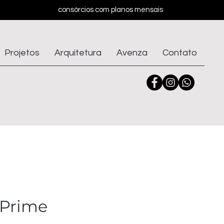
consórcios com planos mensais
Projetos
Arquitetura
Avenza
Contato
 Prime