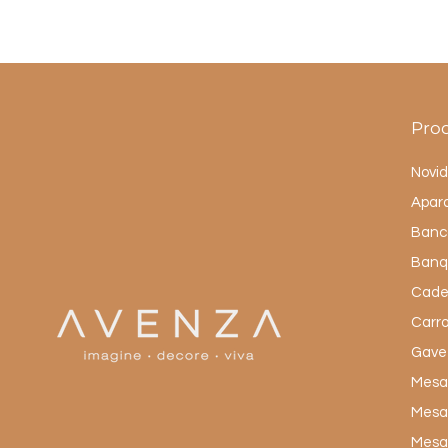
Pro
Novi
Apar
Banc
Banq
Cade
Carro
Gave
Mesas
Mesa
Mesas