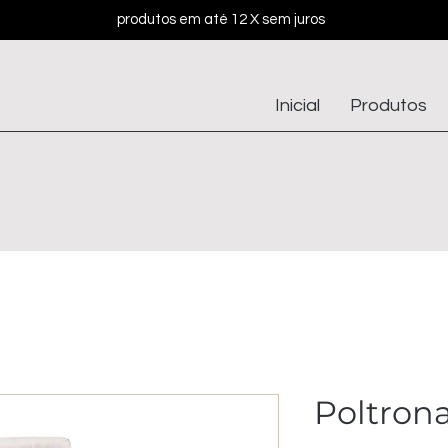
produtos em até 12 X sem juros
Inicial
Produtos
Poltrona