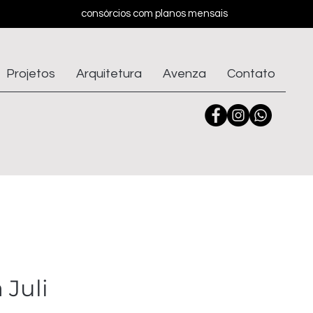
consórcios com planos mensais
Projetos
Arquitetura
Avenza
Contato
 Juli