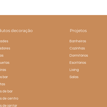
dutos decoração
Projetos
dades
Banheiros
adores
Cozinhas
os
Dormitórios
uetas
Escritórios
iras
Living
s bar
Salas
tas
 de bar
s de centro
 de jantar