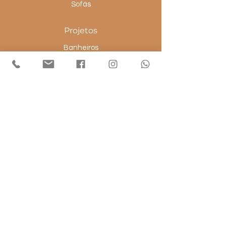
Sofás
Projetos
Banheiros
Cozinhas
Dormitórios
Escritórios
Living
Salas
Avenza
Arquitetas
Marcas
Contato
Privacidade